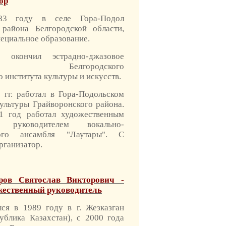
ор
83 году в селе Гора-Подол
 района Белгородской области,
пециальное образование.
окончил эстрадно-джазовое
ие Белгородского
 института культуры и искусств.
 гг. работал в Гора-Подольском
ультуры Грайворонского района.
1 год работал художественным
м, руководителем вокально-
ного ансамбля "Лаутары". С
организатор.
ров Святослав Викторович -
жественный руководитель
лся в 1989 году в г. Жезказган
ублика Казахстан), с 2000 года