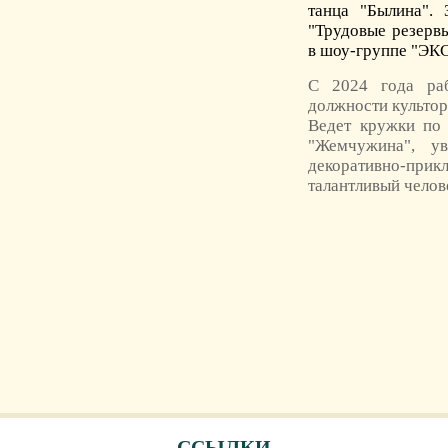
танца "Былина".
"Трудовые резерв
в шоу-группе "Э
С 2024 года раб
должности культор
Ведет кружки по 
"Жемчужина", ув
декоративно-при
талантливый челов
ССЫЛКИ