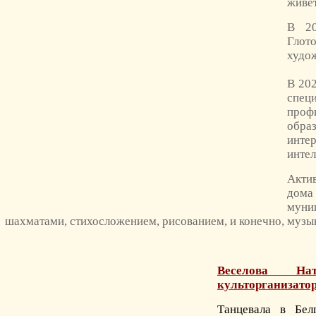
живет
В 20
Гло
худож
В 20
специ
про
обр
ин
интел
Актив
дома
муни
шахматами, стихосложением, рисованием, и конечно, музы
Веселова На
культорганизато
Танцевала в Бел