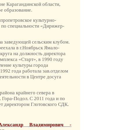
ане Карагандинской области,
е образование.
епропетровское культурно-
 по специальности «Дирижер-
ала заведующей сельским клубом.
реехала в г.Ноябрьск Ямало-
круга на должность директора
мплекса «Старт», в 1990 году
ление культуры города
 1992 года работала зав.отделом
еятельности в Центре досуга
 района крайнего севера в
. Гора-Подол. С 2011 года и по
т директором Глотовского СДК.
Александр Владимирович -