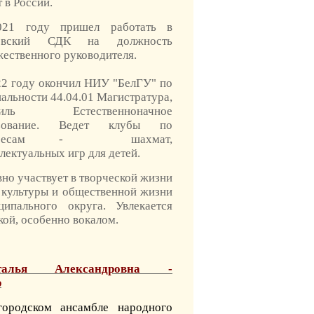
 в России.
21 году пришел работать в
товский СДК на должность
ественного руководителя.
22 году окончил НИУ "БелГУ" по
альности 44.04.01 Магистратура,
филь Естественноначное
азование. Ведет клубы по
тересам - шахмат,
лектуальных игр для детей.
но участвует в творческой жизни
 культуры и общественной жизни
ципального округа. Увлекается
кой, особенно вокалом.
талья Александровна -
р
городском ансамбле народного