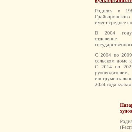
культорганизат
Родился в 19
Грайворонского
имеет среднее с
В 2004 году 
отделен
государственного
С 2004 по 2009
сельском доме к
С 2014 по 202
руководителе
инструменталь
2024 года культ
Наза
худо
Роди
(Респ