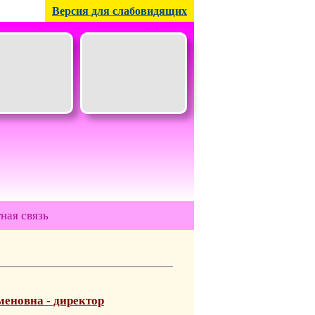
Версия для слабовидящих
ная связь
еновна - директор