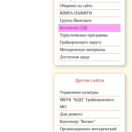
Общение на сайте
КНИГА ПАМЯТИ
Группа Вконтакте
Коллектив СДК
Туристические программы
Грайворонского округа
Методические материалы
Доступная среда
Другие сайты
Управление культуры
МБУК "КДЦ" Грайворонского
МО
Дом ремесел
Кинотеатр "Космос"
Организационно-методический