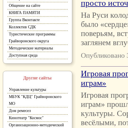
просто исто
Общение на сайте
КНИГА ПАМЯТИ
На Руси коло
Группа Вконтакте
было «сердце»
Коллектив СДК
поверьям, вс
Туристические программы
заглянем вглу
Грайворонского округа
Методические материалы
Опубликовано 
Доступная среда
Игровая про
Другие сайты
играм»
Управление культуры
Игровая прог
МБУК "КДЦ" Грайворонского
играм» прошл
МО
Дом ремесел
культуры. Со
Кинотеатр "Космос"
весёлыми, по
Организационно-методический