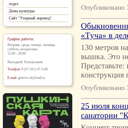
отдел
Опубликовано 
Дома культуры
Сайт "Узорный хоровод"
Обыкновенны
«Туча» в дел
График работы:
130 метров н
Вторник, среда, четверг, пятница,
суббота, воскресенье
12:00 - 20:00
вышка. Это н
Выходной: Понедельник
Представьте:
Телефон:
8 (47-261) 47-3-80
конструкция 
E-mail:
glotovo-sk@mail.ru
Опубликовано 
25 июля конц
санатории "
Концерт твор